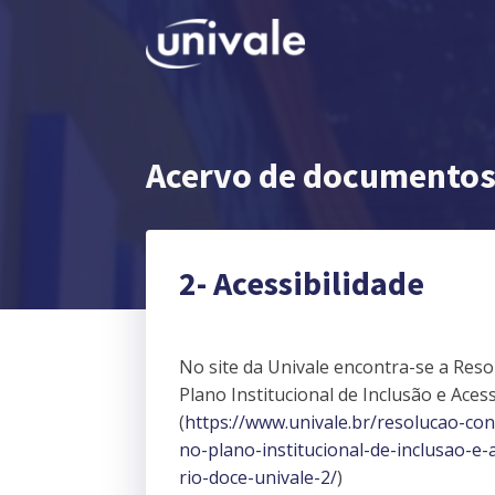
Acervo de documentos 
2- Acessibilidade
No site da Univale encontra-se a Re
Plano Institucional de Inclusão e Aces
(
https://www.univale.br/resolucao-co
no-plano-institucional-de-inclusao-e-
rio-doce-univale-2/
)