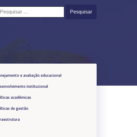
esquisar
or:
lanejamento e avaliação educacional
esenvolvimento institucional
líticas acadêmicas
líticas de gestão
fraestrutura