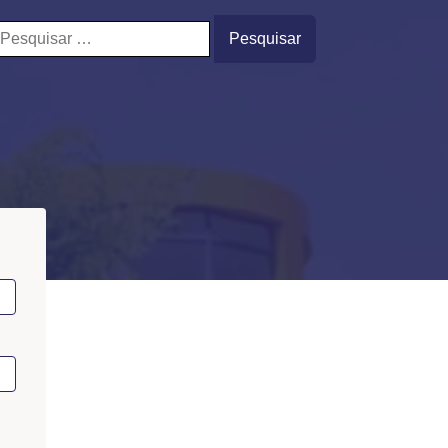
esquisar
or: