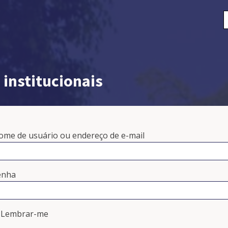
P
p
institucionais
ome de usuário ou endereço de e-mail
enha
Lembrar-me