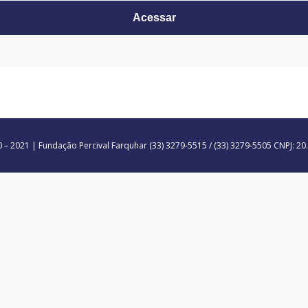
– 2021 | Fundação Percival Farquhar (33) 3279-5515 / (33) 3279-5505 CNPJ: 2