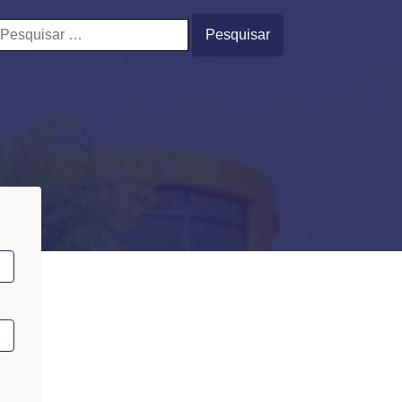
esquisar
or: