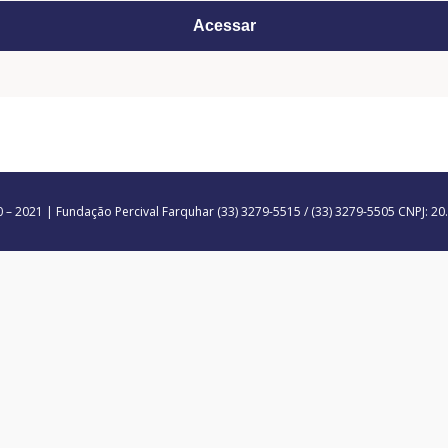
– 2021 | Fundação Percival Farquhar (33) 3279-5515 / (33) 3279-5505 CNPJ: 2