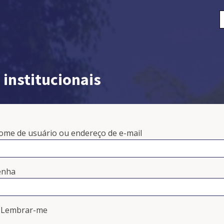
P
p
institucionais
ome de usuário ou endereço de e-mail
enha
Lembrar-me