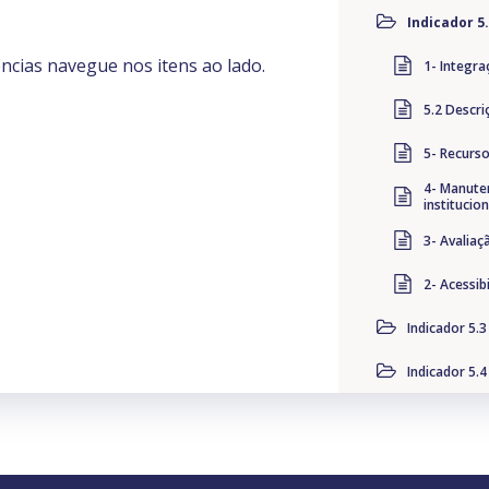
Indicador 5.
ências navegue nos itens ao lado.
1- Integr
5.2 Descri
5- Recurs
4- Manute
institucio
3- Avaliaç
2- Acessib
Indicador 5.3
Indicador 5.4
Indicador 5.
Indicador 5.