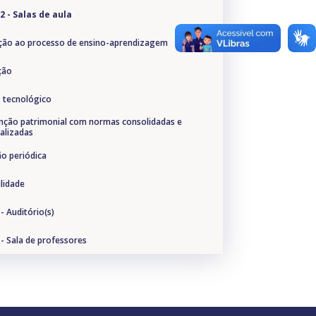
2 - Salas de aula
ação ao processo de ensino-aprendizagem
ção
o tecnológico
nção patrimonial com normas consolidadas e
nalizadas
ão periódica
ilidade
 - Auditório(s)
 - Sala de professores
5 - Espaços para atendimento aos discentes
6 - Espaços de convivência e de alimentação