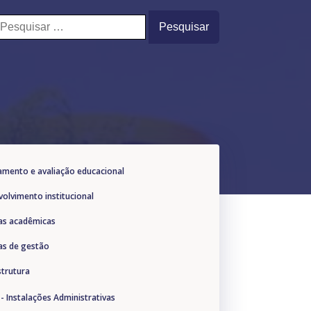
esquisar
or:
jamento e avaliação educacional
volvimento institucional
icas acadêmicas
cas de gestão
strutura
 - Instalações Administrativas